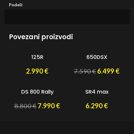
Podeli:
Povezani proizvodi
125R
650DSX
2.990
€
7.590
€
6.499
€
DS 800 Rally
SR4 max
8.800
€
7.990
€
6.290
€