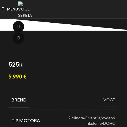
MENU
360° prikaz
Uvećaj
525R
5.990
€
BREND
VOGE
2 cilindra/8 ventila/vodeno
TIP MOTORA
hlađenje/DOHC