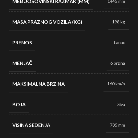
MEĐUOSOVINSKI RAZMAK (MM)
1445 mm
MASA PRAZNOG VOZILA (KG)
198 kg
PRENOS
Lanac
MENJAČ
6 brzina
MAKSIMALNA BRZINA
160 km/h
BOJA
Siva
VISINA SEDENJA
785 mm