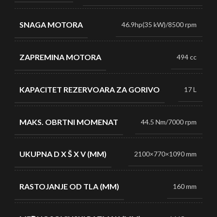
SNAGA MOTORA
46.9hp(35 kW)/8500 rpm
ZAPREMINA MOTORA
494 cc
KAPACITET REZERVOARA ZA GORIVO
17 L
MAKS. OBRTNI MOMENAT
44.5 Nm/7000 rpm
UKUPNA D X Š X V (MM)
2100×770×1090 mm
RASTOJANJE OD TLA (MM)
160 mm