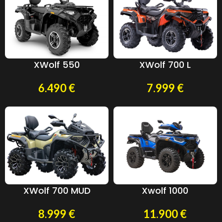
XWolf 550
XWolf 700 L
6.490
€
7.999
€
XWolf 700 MUD
Xwolf 1000
8.999
€
11.900
€