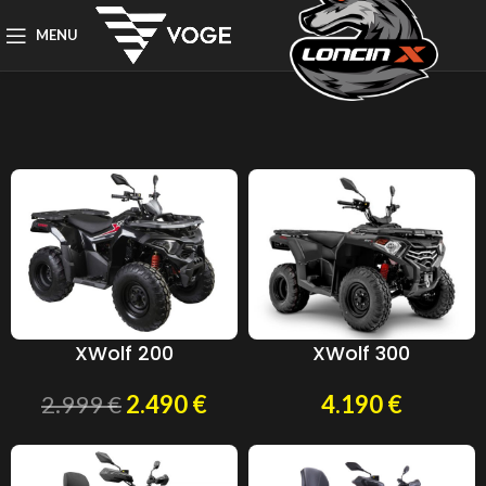
MENU
XWolf 200
XWolf 300
2.999
€
2.490
€
4.190
€