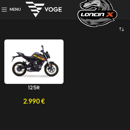
MENU
125R
2.990
€